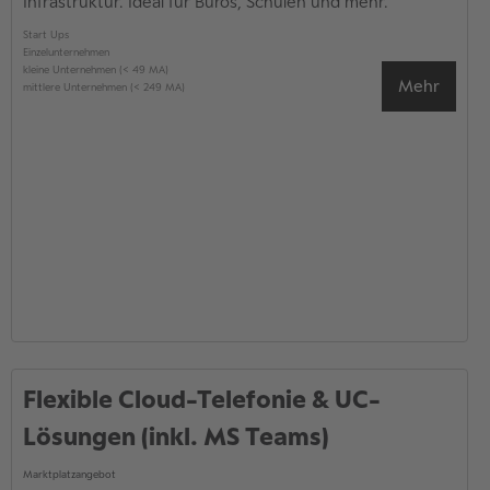
Infrastruktur. Ideal für Büros, Schulen und mehr.
Start Ups
Einzelunternehmen
kleine Unternehmen (< 49 MA)
Mehr
mittlere Unternehmen (< 249 MA)
Flexible Cloud-Telefonie & UC-
Lösungen (inkl. MS Teams)
Marktplatzangebot