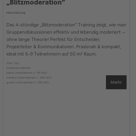
„Blitzmoderation“
Inklusivleistung
Das 4-stündige „Blitzmoderation“ Training zeigt, wie man
Gruppendiskussionen effektiv und lebendig moderiert –
ohne lange Theorie! Perfekt für Entscheider,
Projektleiter & Kommunikatoren. Praxisnah & kompakt,
ideal mit 6-9 Teilnehmern auf 50 m² Raum.
Start Ups
Einzelunternehmen
kleine Unternehmen (< 49 MA)
mittlere Unternehmen (< 249 MA)
Mehr
große Unternehmen (> 250 MA)