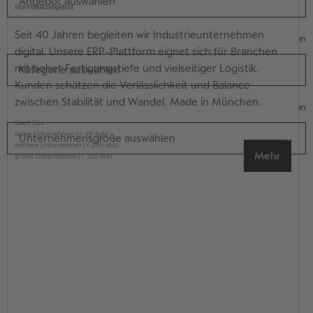
Angebot auswählen
Marktplatzangebot
Seit 40 Jahren begleiten wir Industrieunternehmen
Kategorie
Löschen
digital. Unsere ERP-Plattform eignet sich für Branchen
mit hoher Fertigungstiefe und vielseitiger Logistik.
Kategorie auswählen
Kunden schätzen die Verlässlichkeit und Balance
zwischen Stabilität und Wandel. Made in München.
Unternehmensgröße
Löschen
Start Ups
kleine Unternehmen (< 49 MA)
Unternehmensgröße auswählen
mittlere Unternehmen (< 249 MA)
Mehr
große Unternehmen (> 250 MA)