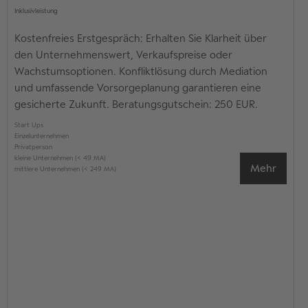
Inklusivleistung
Kostenfreies Erstgespräch: Erhalten Sie Klarheit über
den Unternehmenswert, Verkaufspreise oder
Wachstumsoptionen. Konfliktlösung durch Mediation
und umfassende Vorsorgeplanung garantieren eine
gesicherte Zukunft. Beratungsgutschein: 250 EUR.
Start Ups
Einzelunternehmen
Privatperson
kleine Unternehmen (< 49 MA)
Mehr
mittlere Unternehmen (< 249 MA)