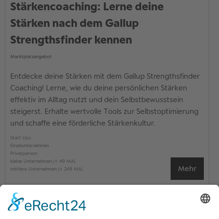
Stärkencoaching: Lerne deine
Stärken nach dem Gallup
Strengthsfinder kennen
Marktplatzangebot
Entdecke deine Stärken mit dem Gallup Strengthsfinder
Coaching! Lerne, wie du deine persönlichen Stärken
effektiv im Alltag nutzt und dein Selbstbewusstsein
steigerst. Erhalte wertvolle Tools zur Selbstoptimierung
und schaffe eine förderliche Stärkenkultur.
Start Ups
Einzelunternehmen
Privatperson
kleine Unternehmen (< 49 MA)
Mehr
mittlere Unternehmen (< 249 MA)