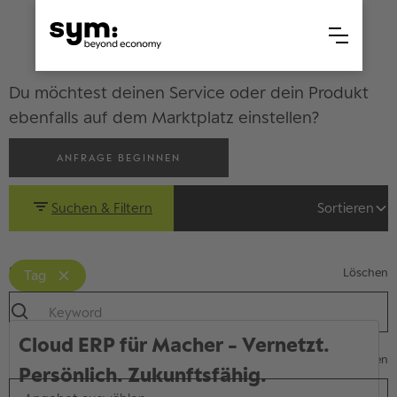
Du möchtest deinen Service oder dein Produkt
ebenfalls auf dem Marktplatz einstellen?
ANFRAGE BEGINNEN
Suchen & Filtern
Sortieren
Suche
Löschen
Tag
Cloud ERP für Macher - Vernetzt.
Art des Angebots
Löschen
Persönlich. Zukunftsfähig.