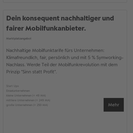
Dein konsequent nachhaltiger und
fairer Mobilfunkanbieter.
Marktplatzangebot
Nachhaltige Mobilfunktarife fürs Unternehmen:
Klimafreundlich, fair, persönlich und mit 5 % Symworking-
Nachlass. Werde Teil der Mobilfunkrevolution mit dem
Prinzip "Sinn statt Profit".
Start Ups
Einzelunternehmen
kleine Unternehmen (< 49 MA)
mittlere Unternehmen (< 249 MA)
Mehr
große Unternehmen (> 250 MA)