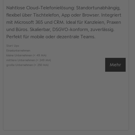
Nahtlose Cloud-Telefonielösung: Standortunabhängig,
flexibel über Tischtelefon, App oder Browser. Integriert
mit Microsoft 365 und CRM. Ideal für Kanzleien, Praxen
und Büros. Skalierbar, DSGVO-konform, zuverlässig.
Perfekt für mobile oder dezentrale Teams.
Start Ups
Einzelunternehmen
kleine Unternehmen (< 49 MA)
mittlere Unternehmen (< 249 MA)
Mehr
große Unternehmen (> 250 MA)