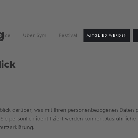
g
lace
Über Sym
Festival
MITGLIED WERDEN
lick
lick darüber, was mit Ihren personenbezogenen Daten p
 Sie persönlich identifiziert werden können. Ausführli
hutzerklärung.