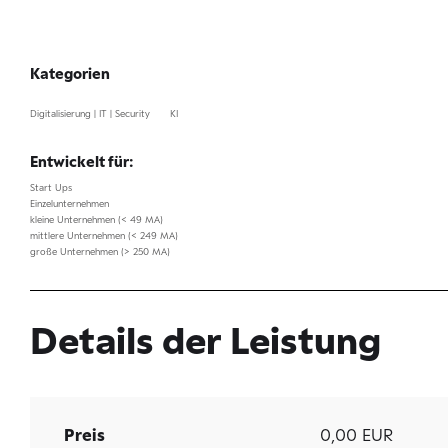
Kategorien
Digitalisierung | IT | Security
KI
Entwickelt für:
Start Ups
Einzelunternehmen
kleine Unternehmen (< 49 MA)
mittlere Unternehmen (< 249 MA)
große Unternehmen (> 250 MA)
Details der Leistung
Preis
0,00 EUR