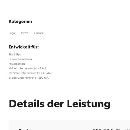
Kategorien
Legal
Invest
Finance
Entwickelt für:
Start Ups
Einzelunternehmen
Privatperson
kleine Unternehmen (< 49 MA)
mittlere Unternehmen (< 249 MA)
große Unternehmen (> 250 MA)
Details der Leistung