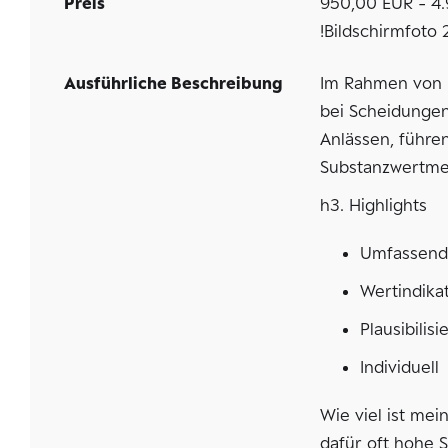
Preis
950,00 EUR - 4.
!Bildschirmfoto 
Ausführliche Beschreibung
Im Rahmen von 
bei Scheidungen
Anlässen, führ
Substanzwertmet
h3. Highlights
Umfassend
Wertindika
Plausibilis
Individuell
Wie viel ist me
dafür oft hohe