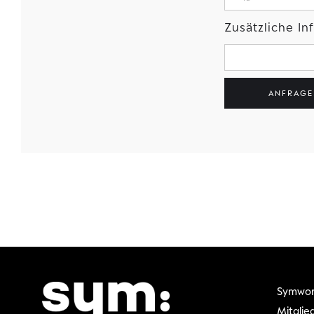
Zusätzliche I
Symwor
Mitglie