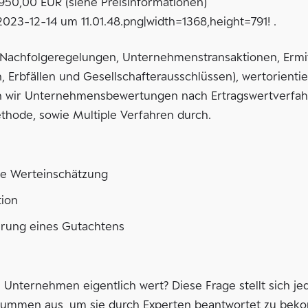
950,00 EUR (siehe Preisinformationen)
2023-12-14 um 11.01.48.png|width=1368,height=791! .
Nachfolgeregelungen, Unternehmenstransaktionen, Ermit
, Erbfällen und Gesellschafterausschlüssen), wertorien
en wir Unternehmensbewertungen nach Ertragswertverfah
hode, sowie Multiple Verfahren durch.
e Werteinschätzung
tion
ierung eines Gutachtens
in Unternehmen eigentlich wert? Diese Frage stellt sich 
 Summen aus, um sie durch Experten beantwortet zu bek