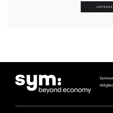
Symwor
Mitglie