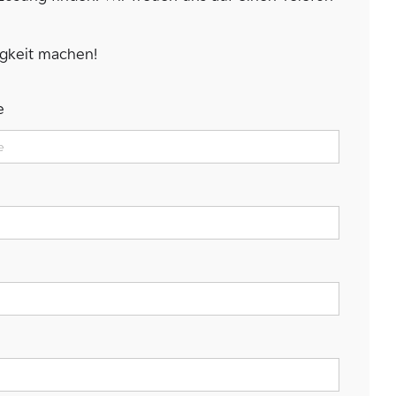
igkeit machen!
e