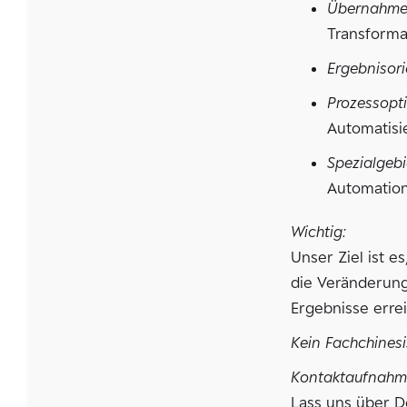
Übernahme 
Transforma
Ergebnisori
Prozessop
Automatisi
Spezialgebi
Automatio
Wichtig:
Unser Ziel ist 
die Veränderung
Ergebnisse erre
Kein Fachchines
Kontaktaufnahm
Lass uns über D