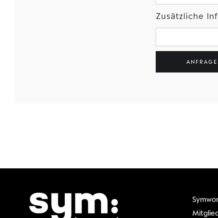
Zusätzliche I
Symwor
Mitglie