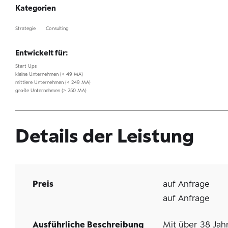
Kategorien
Strategie
Consulting
Entwickelt für:
Start Ups
kleine Unternehmen (< 49 MA)
mittlere Unternehmen (< 249 MA)
große Unternehmen (> 250 MA)
Details der Leistung
Preis
auf Anfrage
auf Anfrage
Ausführliche Beschreibung
Mit über 38 Jah