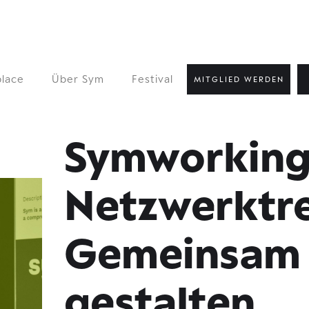
lace
Über Sym
Festival
MITGLIED WERDEN
Symworkin
Netzwerktre
Gemeinsam 
gestalten