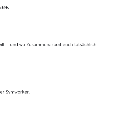
wäre.
n will – und wo Zusammenarbeit euch tatsächlich
 der Symworker.