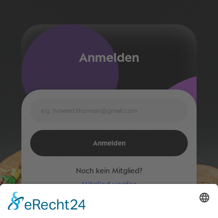
Anmelden
Noch kein Mitglied?
Mitglied werden
Du bist Mitglied?
Zugang für bestehende Mitglieder