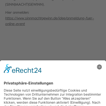
(SINN|MACHT|GEWINN).
Hier anmelden:
https://www.sinnmachtgewinn.de/idee/anmeldung-fuer-
online-event
Quicklinks
Symworking Ecosystem