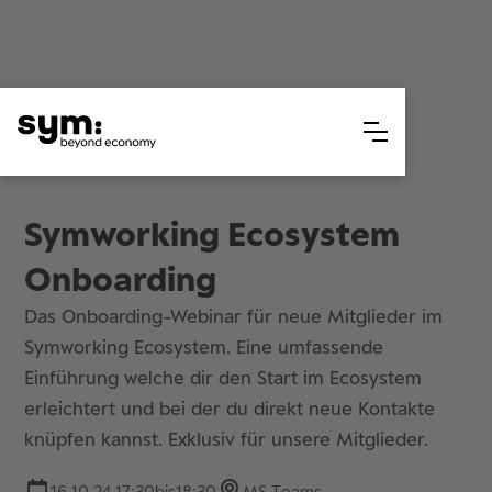
Symworking Ecosystem
Onboarding
Das Onboarding-Webinar für neue Mitglieder im
Symworking Ecosystem. Eine umfassende
Einführung welche dir den Start im Ecosystem
erleichtert und bei der du direkt neue Kontakte
knüpfen kannst. Exklusiv für unsere Mitglieder.
16.10.24 17:30
bis
18:30
MS Teams