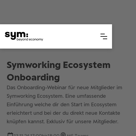
Symworking Ecosystem
Onboarding
Das Onboarding-Webinar für neue Mitglieder im
Symworking Ecosystem. Eine umfassende
Einführung welche dir den Start im Ecosystem
erleichtert und bei der du direkt neue Kontakte
knüpfen kannst. Exklusiv für unsere Mitglieder.
13.11.24 17:00
bis
18:00
MS Teams