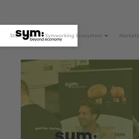
Startseite
Symworking Ecosystem
Marketp