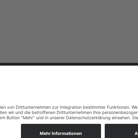
king Ecosystem
d werden