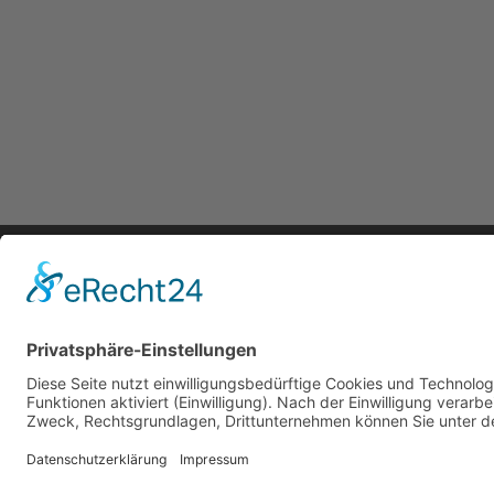
Symwor
Mitglie
© 2024 Sym GmbH