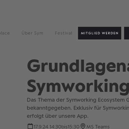
lace
Über Sym
Festival
MITGLIED WERDEN
Grundlagen
Symworking
Das Thema der Symworking Ecosystem G
bekanntgegeben. Exklusiv für Symworki
erfolgt über unsere App.
17.9.24 14:30
bis
15:30
MS Teams