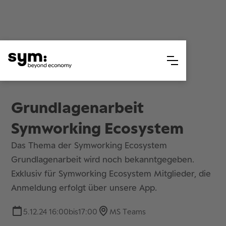
Grundlagenarbeit
Symworking Ecosystem
Das Thema der Symworking Ecosystem
Grundlagenarbeit wird noch bekanntgegeben.
Exklusiv für Symworking Ecosystem Mitglieder, die
Anmeldung erfolgt über unsere App.
5.12.24 16:00
bis
17:00
MS Teams