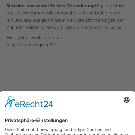
Sei dabei und werde Teil der Veränderung!
Egal ob Start-
up, Unternehmen oder Innovator – bring Deine Ideen
mit und lass uns gemeinsam die Herausforderungen der
Zukunft meistern. Networking und Austausch inklusive!
Hier gibt es weiteren Infos:
https://lu.ma/bqorm62t
Quicklinks