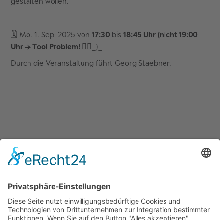
gestalten wollen.
🗓️ Mo. 1. Sep. 2025 von
17:30
bis
18:45 Uhr
(nicht 19:00
Uhr → Tool Problem!
🤷‍♂️_)_
Durch die Veranstaltung führt Georg Staebner.
Quicklinks