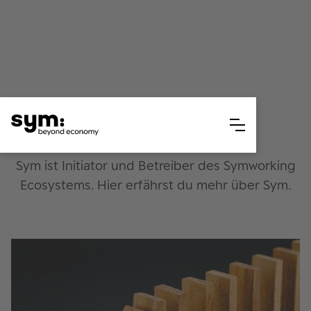
Sym
Sym ist Initiator und Betreiber des Symworking
Ecosystems. Hier erfährst du mehr über Sym.