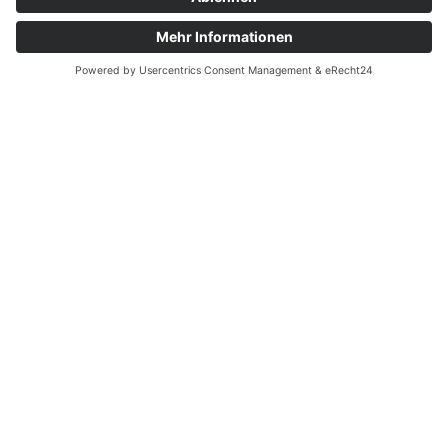
Quicklinks
Symworking Ecosystem
Mitglied werden
Social Media
Zu LinkedIn